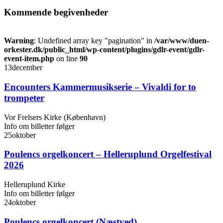
Kommende begivenheder
Warning
: Undefined array key "pagination" in
/var/www/duen-
orkester.dk/public_html/wp-content/plugins/gdlr-event/gdlr-
event-item.php
on line
90
13
december
Encounters Kammermusikserie – Vivaldi for to
trompeter
Vor Frelsers Kirke (København)
Info om billetter følger
25
oktober
Poulencs orgelkoncert – Helleruplund Orgelfestival
2026
Helleruplund Kirke
Info om billetter følger
24
oktober
Poulencs orgelkoncert (Næstved)