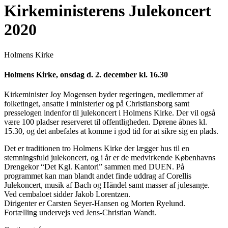
Kirkeministerens Julekoncert
2020
Holmens Kirke
Holmens Kirke, onsdag d. 2. december kl. 16.30
Kirkeminister Joy Mogensen byder regeringen, medlemmer af
folketinget, ansatte i ministerier og på Christiansborg samt
presselogen indenfor til julekoncert i Holmens Kirke. Der vil også
være 100 pladser reserveret til offentligheden. Dørene åbnes kl.
15.30, og det anbefales at komme i god tid for at sikre sig en plads.
Det er traditionen tro Holmens Kirke der lægger hus til en
stemningsfuld julekoncert, og i år er de medvirkende Københavns
Drengekor “Det Kgl. Kantori” sammen med DUEN. På
programmet kan man blandt andet finde uddrag af Corellis
Julekoncert, musik af Bach og Händel samt masser af julesange.
Ved cembaloet sidder Jakob Lorentzen.
Dirigenter er Carsten Seyer-Hansen og Morten Ryelund.
Fortælling undervejs ved Jens-Christian Wandt.