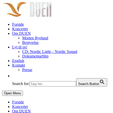
Forside
Koncerter
Om DUEN
Morten Ryelund
Bestyrelse
Lyt til os!
CD: Nordic Light – Nordic Sound
Dokumentarfilm
English
Kontakt
Presse
Search for:
Search Button
Open Menu
Forside
Koncerter
Om DUEN