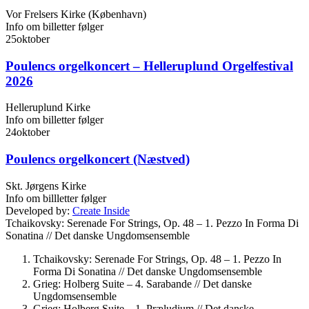
Vor Frelsers Kirke (København)
Info om billetter følger
25
oktober
Poulencs orgelkoncert – Helleruplund Orgelfestival
2026
Helleruplund Kirke
Info om billetter følger
24
oktober
Poulencs orgelkoncert (Næstved)
Skt. Jørgens Kirke
Info om billletter følger
Developed by:
Create Inside
Tchaikovsky: Serenade For Strings, Op. 48 – 1. Pezzo In Forma Di
Sonatina //
Det danske Ungdomsensemble
Tchaikovsky: Serenade For Strings, Op. 48 – 1. Pezzo In
Forma Di Sonatina //
Det danske Ungdomsensemble
Grieg: Holberg Suite – 4. Sarabande //
Det danske
Ungdomsensemble
Grieg: Holberg Suite – 1. Præludium //
Det danske