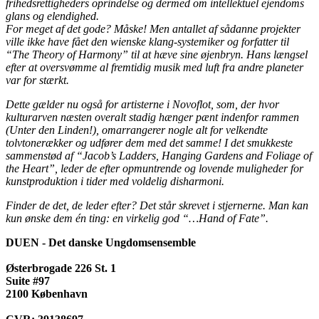
frihedsrettigheders oprindelse og dermed om intellektuel ejendoms
glans og elendighed.
For meget af det gode? Måske! Men antallet af sådanne projekter
ville ikke have fået den wienske klang-systemiker og forfatter til
“The Theory of Harmony” til at hæve sine øjenbryn. Hans længsel
efter at oversvømme al fremtidig musik med luft fra andre planeter
var for stærkt.
Dette gælder nu også for artisterne i Novoflot, som, der hvor
kulturarven næsten overalt stadig hænger pænt indenfor rammen
(Unter den Linden!), omarrangerer nogle alt for velkendte
tolvtonerækker og udfører dem med det samme! I det smukkeste
sammenstød af “Jacob’s Ladders, Hanging Gardens and Foliage of
the Heart”, leder de efter opmuntrende og lovende muligheder for
kunstproduktion i tider med voldelig disharmoni.
Finder de det, de leder efter? Det står skrevet i stjernerne. Man kan
kun ønske dem én ting: en virkelig god “…Hand of Fate”.
DUEN - Det danske Ungdomsensemble
Østerbrogade 226 St. 1
Suite #97
2100 København