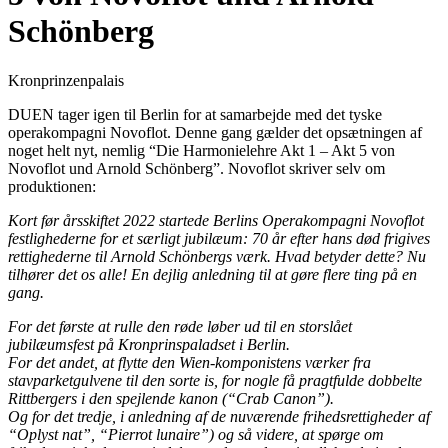
Schönberg
Kronprinzenpalais
DUEN tager igen til Berlin for at samarbejde med det tyske
operakompagni Novoflot. Denne gang gælder det opsætningen af
noget helt nyt, nemlig “Die Harmonielehre Akt 1 – Akt 5 von
Novoflot und Arnold Schönberg”. Novoflot skriver selv om
produktionen:
Kort før årsskiftet 2022 startede Berlins Operakompagni Novoflot
festlighederne for et særligt jubilæum: 70 år efter hans død frigives
rettighederne til Arnold Schönbergs værk. Hvad betyder dette? Nu
tilhører det os alle! En dejlig anledning til at gøre flere ting på en
gang.
For det første at rulle den røde løber ud til en storslået
jubilæumsfest på Kronprinspaladset i Berlin.
For det andet, at flytte den Wien-komponistens værker fra
stavparketgulvene til den sorte is, for nogle få pragtfulde dobbelte
Rittbergers i den spejlende kanon (“Crab Canon”).
Og for det tredje, i anledning af de nuværende frihedsrettigheder af
“Oplyst nat”, “Pierrot lunaire”) og så videre, at spørge om