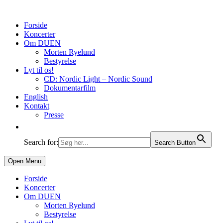
Forside
Koncerter
Om DUEN
Morten Ryelund
Bestyrelse
Lyt til os!
CD: Nordic Light – Nordic Sound
Dokumentarfilm
English
Kontakt
Presse
Search for:
Search Button
Open Menu
Forside
Koncerter
Om DUEN
Morten Ryelund
Bestyrelse