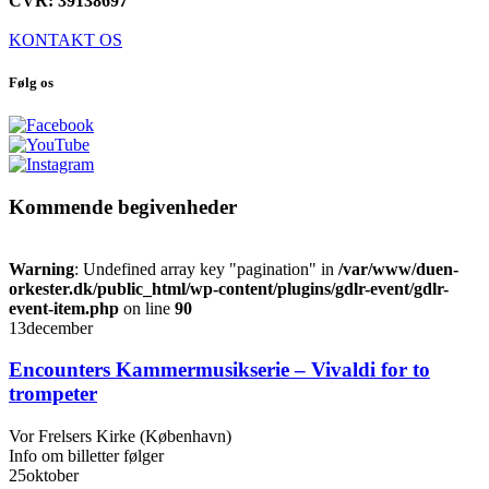
CVR: 39138697
KONTAKT OS
Følg os
Kommende begivenheder
Warning
: Undefined array key "pagination" in
/var/www/duen-
orkester.dk/public_html/wp-content/plugins/gdlr-event/gdlr-
event-item.php
on line
90
13
december
Encounters Kammermusikserie – Vivaldi for to
trompeter
Vor Frelsers Kirke (København)
Info om billetter følger
25
oktober