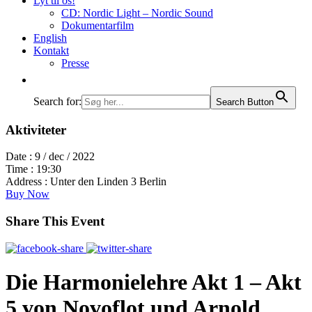
Lyt til os!
CD: Nordic Light – Nordic Sound
Dokumentarfilm
English
Kontakt
Presse
Search for:
Search Button
Aktiviteter
Date :
9 / dec / 2022
Time :
19:30
Address :
Unter den Linden 3 Berlin
Buy Now
Share This Event
Die Harmonielehre Akt 1 – Akt
5 von Novoflot und Arnold