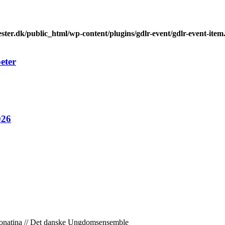
ter.dk/public_html/wp-content/plugins/gdlr-event/gdlr-event-item
eter
026
onatina //
Det danske Ungdomsensemble