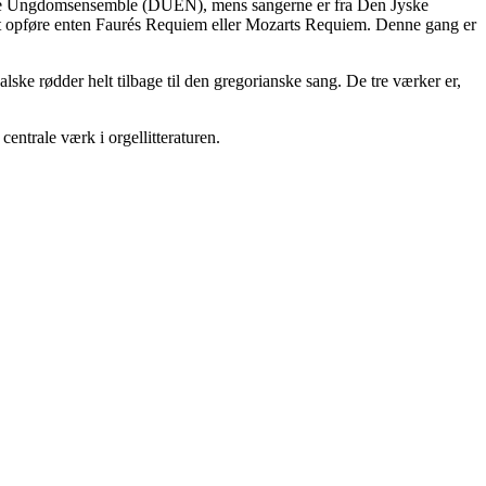
nske Ungdomsensemble (DUEN), mens sangerne er fra Den Jyske
t opføre enten Faurés Requiem eller Mozarts Requiem. Denne gang er
ke rødder helt tilbage til den gregorianske sang. De tre værker er,
centrale værk i orgellitteraturen.