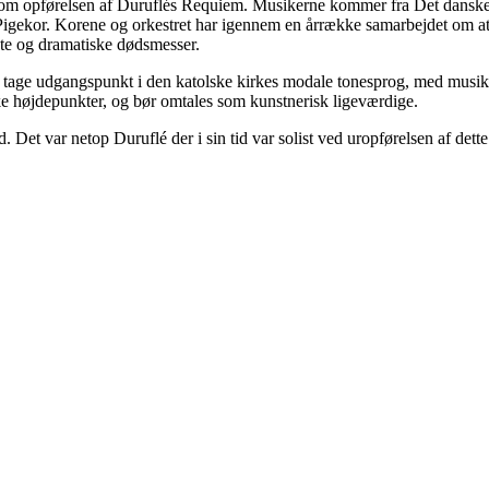
der om opførelsen af Duruflés Requiem. Musikerne kommer fra Det da
gekor. Korene og orkestret har igennem en årrække samarbejdet om a
nte og dramatiske dødsmesser.
tage udgangspunkt i den katolske kirkes modale tonesprog, med musikals
ske højdepunkter, og bør omtales som kunstnerisk ligeværdige.
. Det var netop Duruflé der i sin tid var solist ved uropførelsen af dette 