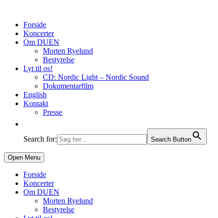
Forside
Koncerter
Om DUEN
Morten Ryelund
Bestyrelse
Lyt til os!
CD: Nordic Light – Nordic Sound
Dokumentarfilm
English
Kontakt
Presse
Search for:
Search Button
Open Menu
Forside
Koncerter
Om DUEN
Morten Ryelund
Bestyrelse