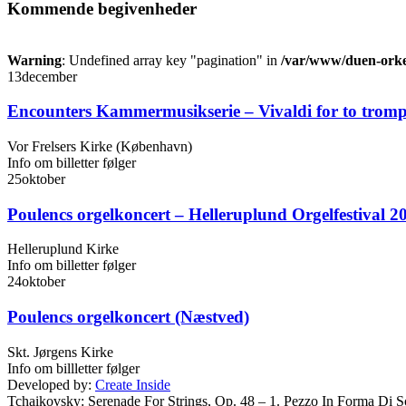
Kommende begivenheder
Warning
: Undefined array key "pagination" in
/var/www/duen-orkes
13
december
Encounters Kammermusikserie – Vivaldi for to tromp
Vor Frelsers Kirke (København)
Info om billetter følger
25
oktober
Poulencs orgelkoncert – Helleruplund Orgelfestival 2
Helleruplund Kirke
Info om billetter følger
24
oktober
Poulencs orgelkoncert (Næstved)
Skt. Jørgens Kirke
Info om billletter følger
Developed by:
Create Inside
Tchaikovsky: Serenade For Strings, Op. 48 – 1. Pezzo In Forma Di S