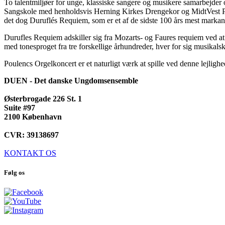
To talentmiljøer for unge, klassiske sangere og musikere samarbej
Sangskole med henholdsvis Herning Kirkes Drengekor og MidtVest Pi
det dog Duruflés Requiem, som er et af de sidste 100 års mest marka
Durufles Requiem adskiller sig fra Mozarts- og Faures requiem ved at 
med tonesproget fra tre forskellige århundreder, hver for sig musikal
Poulencs Orgelkoncert er et naturligt værk at spille ved denne lejlighed
DUEN - Det danske Ungdomsensemble
Østerbrogade 226 St. 1
Suite #97
2100 København
CVR: 39138697
KONTAKT OS
Følg os