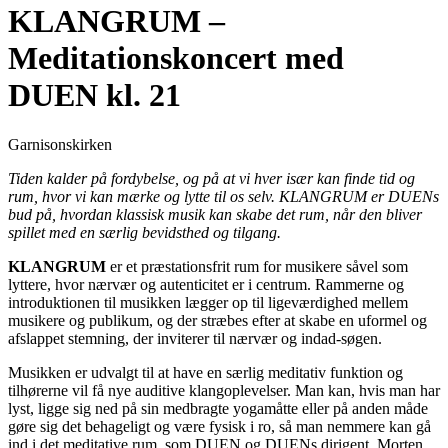
KLANGRUM –
Meditationskoncert med
DUEN kl. 21
Garnisonskirken
Tiden kalder på fordybelse, og på at vi hver især kan finde tid og
rum, hvor vi kan mærke og lytte til os selv. KLANGRUM er DUENs
bud på, hvordan klassisk musik kan skabe det rum, når den bliver
spillet med en særlig bevidsthed og tilgang.
KLANGRUM
er et præstationsfrit rum for musikere såvel som
lyttere, hvor nærvær og autenticitet er i centrum. Rammerne og
introduktionen til musikken lægger op til ligeværdighed mellem
musikere og publikum, og der stræbes efter at skabe en uformel og
afslappet stemning, der inviterer til nærvær og indad-søgen.
Musikken er udvalgt til at have en særlig meditativ funktion og
tilhørerne vil få nye auditive klangoplevelser. Man kan, hvis man har
lyst, ligge sig ned på sin medbragte yogamåtte eller på anden måde
gøre sig det behageligt og være fysisk i ro, så man nemmere kan gå
ind i det meditative rum, som DUEN og DUENs dirigent, Morten