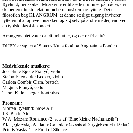
Ryelund, her skaber. Musikerne er til stede i rummet på måder, der
skaber en direkte relation mellem musikere og lyttere. Det er
filosofien bag KLANGRUM, at denne særlige tilgang inviterer
lytteren til at opleve musikken og sig selv på andre måder, end ved
en typisk klassisk koncert.
Arrangementet varer ca. 40 minutter, og der er fri entré.
DUEN er støttet af Statens Kunstfond og Augustinus Fonden.
Medvirkende musikere:
Josephine Egede Franyó, violin
Stefan Enemærke Becker, violin
Carlota Combis Clara, bratsch
Magnus Franyó, cello
Thora Kidon Jæger, kontrabas
Program:
Morten Ryelund: Slow Air
J.S. Bach: Air
W.A. Mozart: Romance (2. sats af “Eine kleine Nachtmusik”)
P.I. Tjajkovskij: Andante Cantabile (2. sats af Strygekvartet i D-dur)
Peteris Vasks: The Fruit of Silence