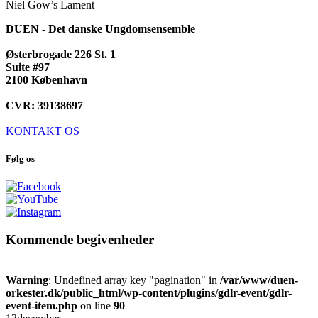
Niel Gow’s Lament
DUEN - Det danske Ungdomsensemble
Østerbrogade 226 St. 1
Suite #97
2100 København
CVR: 39138697
KONTAKT OS
Følg os
Kommende begivenheder
Warning
: Undefined array key "pagination" in
/var/www/duen-
orkester.dk/public_html/wp-content/plugins/gdlr-event/gdlr-
event-item.php
on line
90