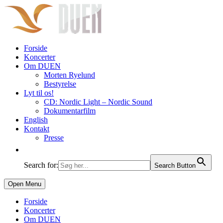
Forside
Koncerter
Om DUEN
Morten Ryelund
Bestyrelse
Lyt til os!
CD: Nordic Light – Nordic Sound
Dokumentarfilm
English
Kontakt
Presse
Search for:
Search Button
Open Menu
Forside
Koncerter
Om DUEN