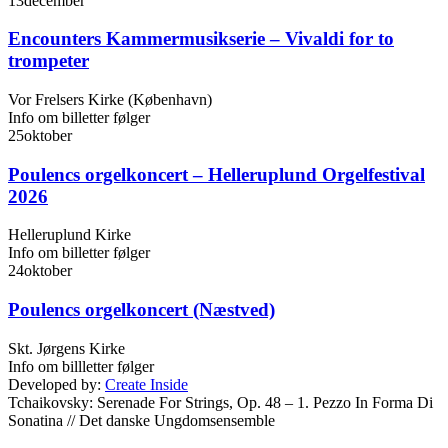
13
december
Encounters Kammermusikserie – Vivaldi for to
trompeter
Vor Frelsers Kirke (København)
Info om billetter følger
25
oktober
Poulencs orgelkoncert – Helleruplund Orgelfestival
2026
Helleruplund Kirke
Info om billetter følger
24
oktober
Poulencs orgelkoncert (Næstved)
Skt. Jørgens Kirke
Info om billletter følger
Developed by:
Create Inside
Tchaikovsky: Serenade For Strings, Op. 48 – 1. Pezzo In Forma Di
Sonatina //
Det danske Ungdomsensemble