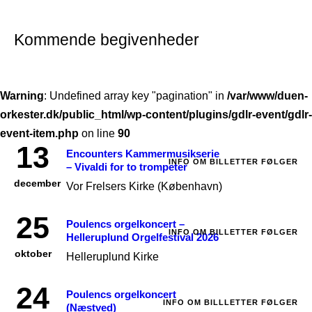
Kommende begivenheder
Warning
: Undefined array key "pagination" in
/var/www/duen-
orkester.dk/public_html/wp-content/plugins/gdlr-event/gdlr-
event-item.php
on line
90
13
Encounters Kammermusikserie
INFO OM BILLETTER FØLGER
– Vivaldi for to trompeter
december
Vor Frelsers Kirke (København)
25
Poulencs orgelkoncert –
INFO OM BILLETTER FØLGER
Helleruplund Orgelfestival 2026
oktober
Helleruplund Kirke
24
Poulencs orgelkoncert
INFO OM BILLLETTER FØLGER
(Næstved)