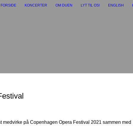
FORSIDE
KONCERTER
OM DUEN
LYT TIL OS!
ENGLISH
estival
ust medvirke på Copenhagen Opera Festival 2021 sammen med