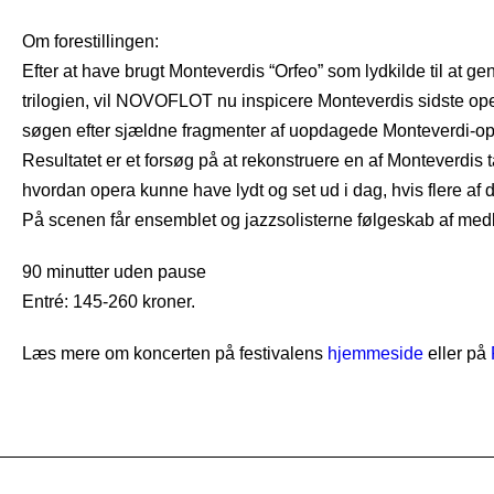
Search for:
Om forestillingen:
Efter at have brugt Monteverdis “Orfeo” som lydkilde til at gen
trilogien, vil NOVOFLOT nu inspicere Monteverdis sidste ope
søgen efter sjældne fragmenter af uopdagede Monteverdi-op
Resultatet er et forsøg på at rekonstruere en af Monteverdis
hvordan opera kunne have lydt og set ud i dag, hvis flere af 
På scenen får ensemblet og jazzsolisterne følgeskab af 
90 minutter uden pause
Entré: 145-260 kroner.
Læs mere om koncerten på festivalens
hjemmeside
eller på