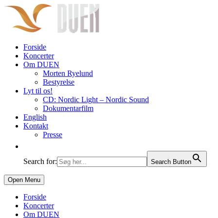
Forside
Koncerter
Om DUEN
Morten Ryelund
Bestyrelse
Lyt til os!
CD: Nordic Light – Nordic Sound
Dokumentarfilm
English
Kontakt
Presse
Search for:
Search Button
Open Menu
Forside
Koncerter
Om DUEN