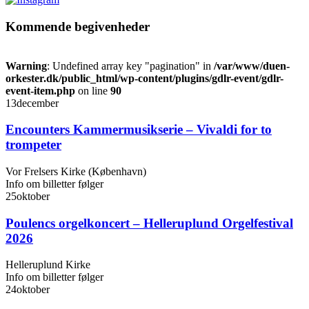
Kommende begivenheder
Warning
: Undefined array key "pagination" in
/var/www/duen-
orkester.dk/public_html/wp-content/plugins/gdlr-event/gdlr-
event-item.php
on line
90
13
december
Encounters Kammermusikserie – Vivaldi for to
trompeter
Vor Frelsers Kirke (København)
Info om billetter følger
25
oktober
Poulencs orgelkoncert – Helleruplund Orgelfestival
2026
Helleruplund Kirke
Info om billetter følger
24
oktober