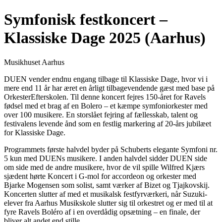
Symfonisk festkoncert –
Klassiske Dage 2025 (Aarhus)
Musikhuset Aarhus
DUEN vender endnu engang tilbage til Klassiske Dage, hvor vi i
mere end 11 år har æret en årligt tilbagevendende gæst med base på
OrkesterEfterskolen. Til denne koncert fejres 150-året for Ravels
fødsel med et brag af en Bolero – et kæmpe symfoniorkester med
over 100 musikere. En storslået fejring af fællesskab, talent og
festivalens levende ånd som en festlig markering af 20-års jubilæet
for Klassiske Dage.
Programmets første halvdel byder på Schuberts elegante Symfoni nr.
5 kun med DUENs musikere. I anden halvdel sidder DUEN side
om side med de andre musikere, hvor de vil spille Wilfred Kjærs
sjædent hørte Koncert i G-mol for accordeon og orkester med
Bjarke Mogensen som solist, samt værker af Bizet og Tjajkovskij.
Koncerten slutter af med et musikalsk festfyrværkeri, når Suzuki-
elever fra Aarhus Musikskole slutter sig til orkestret og er med til at
fyre Ravels Boléro af i en overdådig opsætning – en finale, der
bliver alt andet end stille.