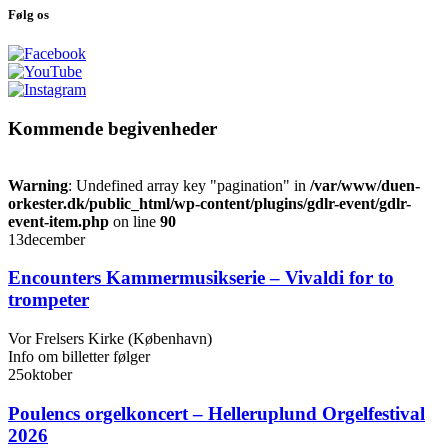
Følg os
Kommende begivenheder
Warning
: Undefined array key "pagination" in
/var/www/duen-
orkester.dk/public_html/wp-content/plugins/gdlr-event/gdlr-
event-item.php
on line
90
13
december
Encounters Kammermusikserie – Vivaldi for to
trompeter
Vor Frelsers Kirke (København)
Info om billetter følger
25
oktober
Poulencs orgelkoncert – Helleruplund Orgelfestival
2026