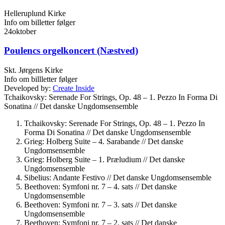
Helleruplund Kirke
Info om billetter følger
24
oktober
Poulencs orgelkoncert (Næstved)
Skt. Jørgens Kirke
Info om billletter følger
Developed by:
Create Inside
Tchaikovsky: Serenade For Strings, Op. 48 – 1. Pezzo In Forma Di
Sonatina //
Det danske Ungdomsensemble
Tchaikovsky: Serenade For Strings, Op. 48 – 1. Pezzo In
Forma Di Sonatina //
Det danske Ungdomsensemble
Grieg: Holberg Suite – 4. Sarabande //
Det danske
Ungdomsensemble
Grieg: Holberg Suite – 1. Præludium //
Det danske
Ungdomsensemble
Sibelius: Andante Festivo //
Det danske Ungdomsensemble
Beethoven: Symfoni nr. 7 – 4. sats //
Det danske
Ungdomsensemble
Beethoven: Symfoni nr. 7 – 3. sats //
Det danske
Ungdomsensemble
Beethoven: Symfoni nr. 7 – 2. sats //
Det danske