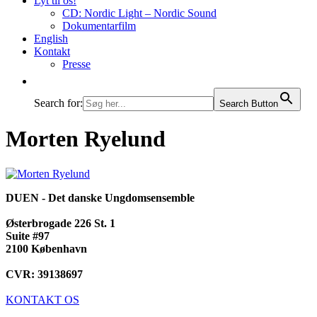
Lyt til os!
CD: Nordic Light – Nordic Sound
Dokumentarfilm
English
Kontakt
Presse
Search for:
Search Button
Morten Ryelund
DUEN - Det danske Ungdomsensemble
Østerbrogade 226 St. 1
Suite #97
2100 København
CVR: 39138697
KONTAKT OS