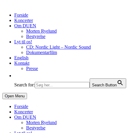
Forside
Koncerter
Om DUEN
Morten Ryelund
Bestyrelse
Lyt til os!
CD: Nordic Light – Nordic Sound
Dokumentarfilm
English
Kontakt
Presse
Search for:
Search Button
Open Menu
Forside
Koncerter
Om DUEN
Morten Ryelund
Bestyrelse