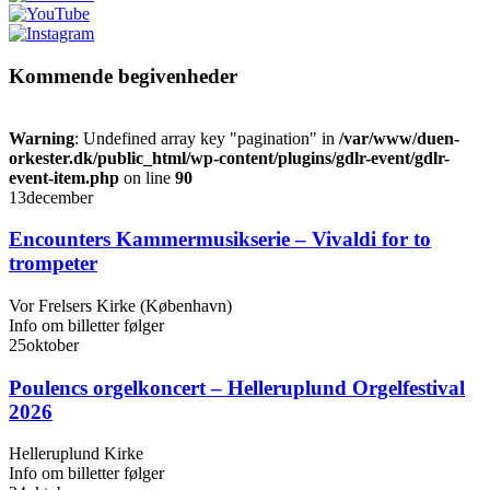
Kommende begivenheder
Warning
: Undefined array key "pagination" in
/var/www/duen-
orkester.dk/public_html/wp-content/plugins/gdlr-event/gdlr-
event-item.php
on line
90
13
december
Encounters Kammermusikserie – Vivaldi for to
trompeter
Vor Frelsers Kirke (København)
Info om billetter følger
25
oktober
Poulencs orgelkoncert – Helleruplund Orgelfestival
2026
Helleruplund Kirke
Info om billetter følger