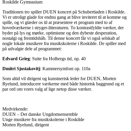
Roskilde Gymnasium
Traditionen tro spiller DUEN koncert på Schubertiaden i Roskilde.
Vi er utroligt glade for endnu gang at blive inviteret til at komme og
spille, og vi glæder os til at præsentere et program med to af
hovedværkerne i stryger-litteraturen. To kontrastfyldte værker, der
byder på lys og mørke, optimisme og den dybeste desperation,
nostalgi og fremtidshåb. Til denne koncert får vi også selskab af
nogle lokale musikere fra musikskolerne i Roskilde. De spiller med
på udvalgte dele af programmet:
Edvard Grieg
: Suite fra Holbergs tid, op. 40
Dmitri Sjostakovitj
: Kammersymfoni op. 110a
Som altid vil dirigent og kunstnerisk leder for DUEN, Morten
Ryelund, introducere værkerne med både historisk baggrund og et
par ord om vores valg af lige netop disse værker.
Medvirkende:
DUEN – Det danske Ungdomsensemble
Unge musikere fra musikskolerne i Roskilde
Morten Ryelund, dirigent