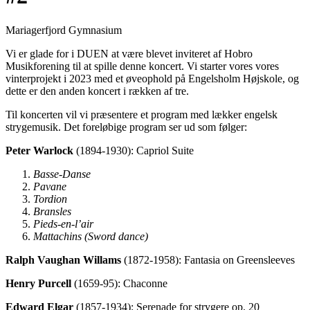
Mariagerfjord Gymnasium
Vi er glade for i DUEN at være blevet inviteret af Hobro
Musikforening til at spille denne koncert. Vi starter vores vores
vinterprojekt i 2023 med et øveophold på Engelsholm Højskole, og
dette er den anden koncert i rækken af tre.
Til koncerten vil vi præsentere et program med lækker engelsk
strygemusik. Det foreløbige program ser ud som følger:
Peter Warlock
(1894-1930): Capriol Suite
Basse-Danse
Pavane
Tordion
Bransles
Pieds-en-l’air
Mattachins (Sword dance)
Ralph Vaughan Willams
(1872-1958): Fantasia on Greensleeves
Henry Purcell
(1659-95): Chaconne
Edward Elgar
(1857-1934): Serenade for strygere op. 20