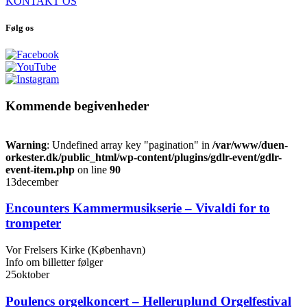
KONTAKT OS
Følg os
Kommende begivenheder
Warning
: Undefined array key "pagination" in
/var/www/duen-
orkester.dk/public_html/wp-content/plugins/gdlr-event/gdlr-
event-item.php
on line
90
13
december
Encounters Kammermusikserie – Vivaldi for to
trompeter
Vor Frelsers Kirke (København)
Info om billetter følger
25
oktober
Poulencs orgelkoncert – Helleruplund Orgelfestival