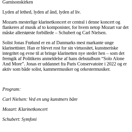
Garnisonskirken
Lyden af lethed, lyden af ånd, lyden af liv.
Mozarts mesterlige klarinetkoncert er central i denne koncert og
flankeres af musik af to komponister, for hvem netop Mozart var det
måske allerstørste forbillede – Schubert og Carl Nielsen.
Solist Jonas Frølund er en af Danmarks mest markante unge
klarinettister. Han er blevet rost for sin virtuositet, kunstneriske
integritet og evne til at bringe klarinetten nye steder hen – som det
fremgik af Politikens anmeldelse af hans debutalbum “Solo Alone
And More”. Jonas er uddannet fra Paris Conservatoire i 2022 og er
aktiv som både solist, kammermusiker og orkestermusiker.
Program:
Carl Nielsen: Ved en ung kunstners båre
Mozart: Klarinetkoncert
Schubert: Symfoni