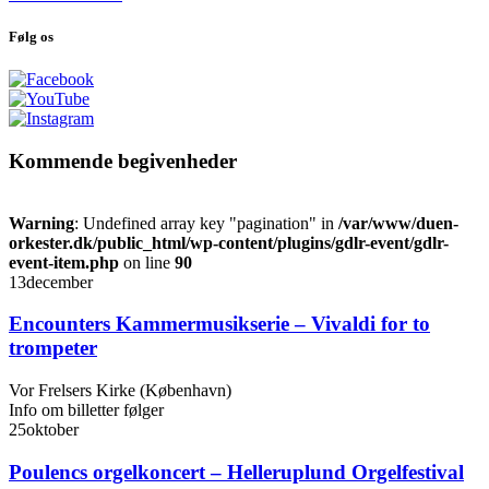
Følg os
Kommende begivenheder
Warning
: Undefined array key "pagination" in
/var/www/duen-
orkester.dk/public_html/wp-content/plugins/gdlr-event/gdlr-
event-item.php
on line
90
13
december
Encounters Kammermusikserie – Vivaldi for to
trompeter
Vor Frelsers Kirke (København)
Info om billetter følger
25
oktober
Poulencs orgelkoncert – Helleruplund Orgelfestival